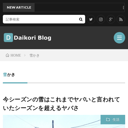
NEW ARTICLE
[Mac]M
雪かき
HOME
雑
雪かき
記
Tips
今シーズンの雪はこれまでヤバいと言われて
ガ
いたシーズンを超えるヤバさ
ジ
グ
生活