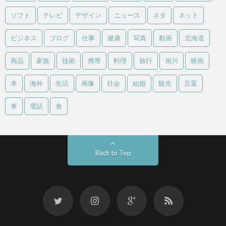
ソフト
テレビ
デザイン
ニュース
ネタ
ネット
ビジネス
ブログ
仕事
健康
写真
動画
北海道
商品
家族
技術
携帯
料理
旅行
旭川
映画
本
海外
生活
画像
社会
結婚
観光
言葉
車
電話
食
Back to Top