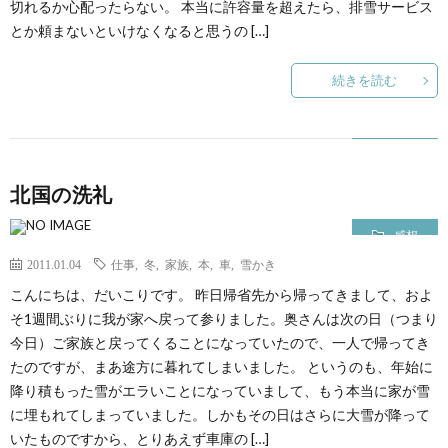
切れるか心配ったらない。 本当に許容量を超えたら、排雪サービス
とか頼まないといけなくなると思うの […]
て
続きを読む
北国の洗礼
感想
2011.01.04
仕事
,
冬
,
家族
,
本
,
車
,
雪かき
こんにちは、だいこりです。 昨日帰省先から帰ってきまして、およ
そ1週間ぶりに我が家へ戻って参りました。奥さんは次の日（つまり
今日）ご家族と戻ってくることになっていたので、一人で帰ってき
たのですが、まあ途方に暮れてしまいました。 というのも、年始に
降り積もった雪がエラいことになっていまして、もう本当に家が雪
に埋もれてしまっていました。しかもその日はさらに大雪が降って
いたものですから、とりあえず車庫の […]