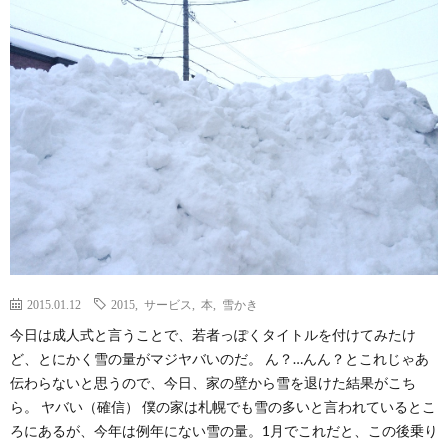
ェ
ル
旅
ッ
メ
行・
こ
ト
散
の
歩
ブ
ロ
グ
2015.01.12
2015
,
サービス
,
本
,
雪かき
今日は成人式と言うことで、若者っぽくタイトルを付けてみたけ
に
ど、とにかく雪の量がマジヤバいのだ。 ん？…んん？とこれじゃあ
伝わらないと思うので、今日、家の壁から雪を退けた結果がこち
つ
ら。 ヤバい（確信） 僕の家は札幌でも雪の多いと言われているとこ
ろにあるが、今年は例年にない雪の量。1月でこれだと、この後乗り
い