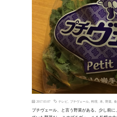
2017.03.07
テレビ
,
プチヴェール
,
料理
,
本
,
野菜
,
食
プチヴェール、と言う野菜がある。少し前に