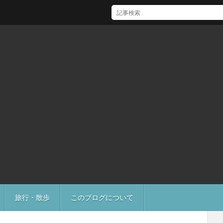
[Mac]Mac mini M1 がいい感じ
旅行・散歩
このブログについて