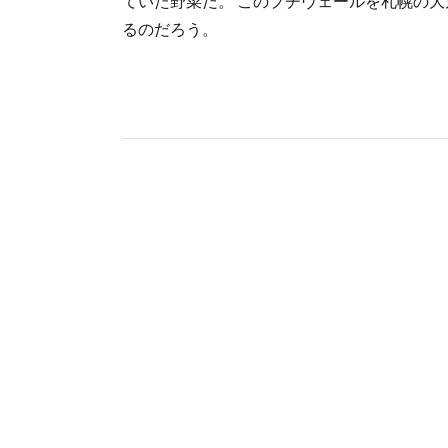
ていた野菜だ。 このプチヴェールを札幌の
るのだろう。