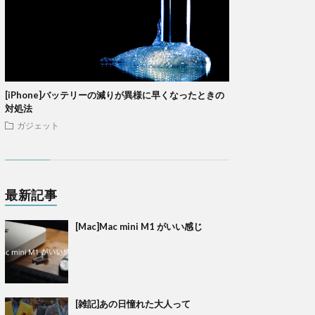
[iPhone]バッテリーの減りが異様に早くなったときの
対処法
ガジェット
最新記事
[Mac]Mac mini M1 がいい感じ
[雑記]あの日憧れた大人って