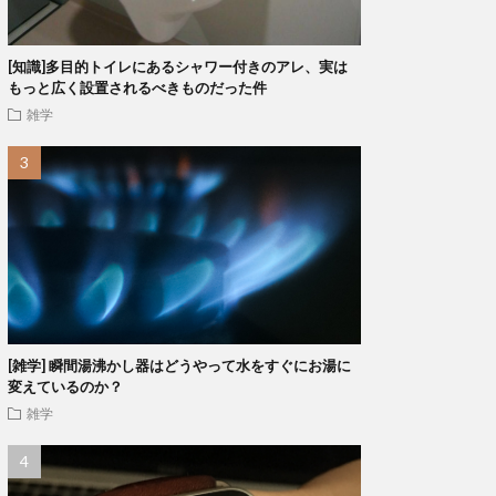
[知識]多目的トイレにあるシャワー付きのアレ、実は
もっと広く設置されるべきものだった件
雑学
[雑学] 瞬間湯沸かし器はどうやって水をすぐにお湯に
変えているのか？
雑学