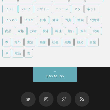
ソフト
テレビ
デザイン
ニュース
ネタ
ネット
ビジネス
ブログ
仕事
健康
写真
動画
北海道
商品
家族
技術
携帯
料理
旅行
旭川
映画
本
海外
生活
画像
社会
結婚
観光
言葉
車
電話
食
Back to Top