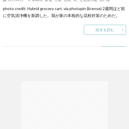
ェ
ル
旅
photo credit: Hybrid grocery cart. via photopin (license) 2週間ほど前
に空気清浄機を新調した。我が家の本格的な花粉対策のためだ。
ッ
メ
行・
こ
続きを読む
ト
散
の
歩
ブ
ロ
グ
に
つ
い