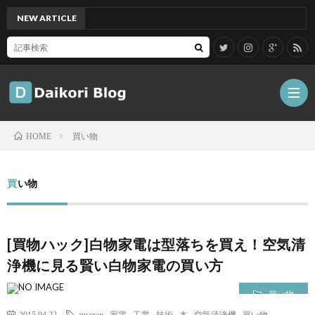
NEW ARTICLE
[Mac
買い物
HOME
雑
買い物
記
Tips
[買物ハック]白物家電は型落ちを買え！空気清
ガ
浄機に見る賢い白物家電の買い方
ジ
グ
買い物
2015.04.22
amazon
,
家電
,
工業
,
技術
,
本
,
空気清浄機
,
買い物