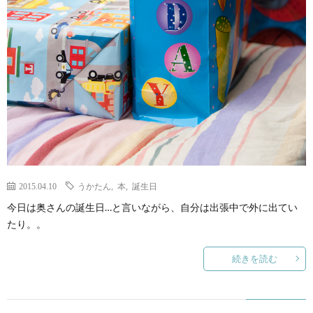
2015.04.10
うかたん
,
本
,
誕生日
今日は奥さんの誕生日…と言いながら、自分は出張中で外に出てい
たり。。
続きを読む