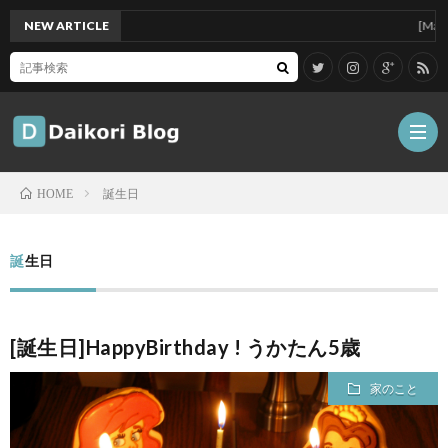
NEW ARTICLE
[Mac]Mac mi
誕生日
HOME
雑
誕生日
記
Tips
[誕生日]HappyBirthday ! うかたん5歳
ガ
家のこと
ジ
グ