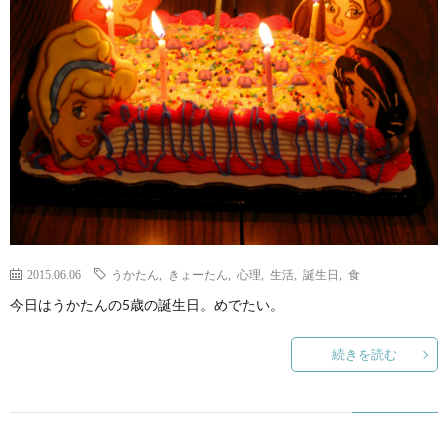
ェ
ル
旅
ッ
メ
行・
こ
ト
散
の
歩
ブ
ロ
2015.06.06
うかたん
,
きょーたん
,
心理
,
生活
,
誕生日
,
食
グ
今日はうかたんの5歳の誕生日。めでたい。
に
続きを読む
つ
い