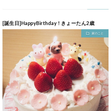
[誕生日]HappyBirthday ! きょーたん2歳
家のこと