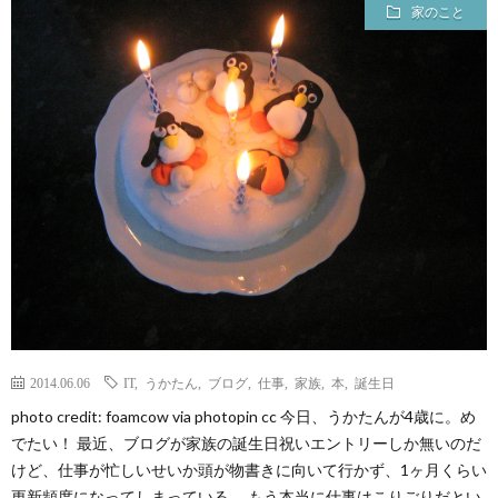
家のこと
2014.06.06
IT
,
うかたん
,
ブログ
,
仕事
,
家族
,
本
,
誕生日
photo credit: foamcow via photopin cc 今日、うかたんが4歳に。め
でたい！ 最近、ブログが家族の誕生日祝いエントリーしか無いのだ
けど、仕事が忙しいせいか頭が物書きに向いて行かず、1ヶ月くらい
更新頻度になってしまっている。 もう本当に仕事はこりごりだとい