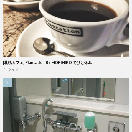
[札幌カフェ] Plantation By MORIHIKO でひと休み
グルメ