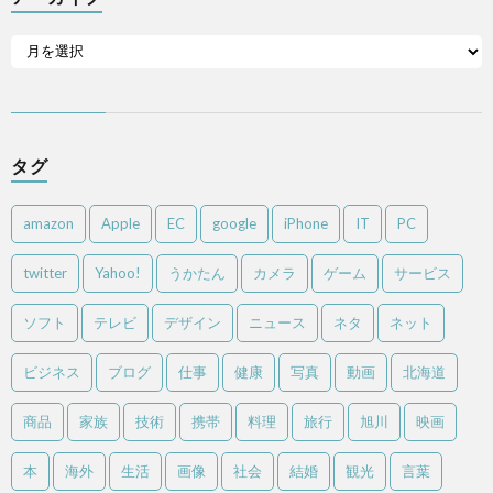
タグ
amazon
Apple
EC
google
iPhone
IT
PC
twitter
Yahoo!
うかたん
カメラ
ゲーム
サービス
ソフト
テレビ
デザイン
ニュース
ネタ
ネット
ビジネス
ブログ
仕事
健康
写真
動画
北海道
商品
家族
技術
携帯
料理
旅行
旭川
映画
本
海外
生活
画像
社会
結婚
観光
言葉