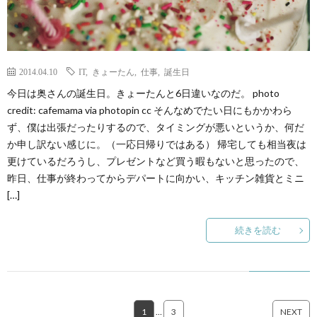
2014.04.10
IT
,
きょーたん
,
仕事
,
誕生日
今日は奥さんの誕生日。きょーたんと6日違いなのだ。 photo
credit: cafemama via photopin cc そんなめでたい日にもかかわら
ず、僕は出張だったりするので、タイミングが悪いというか、何だ
か申し訳ない感じに。（一応日帰りではある） 帰宅しても相当夜は
更けているだろうし、プレゼントなど買う暇もないと思ったので、
昨日、仕事が終わってからデパートに向かい、キッチン雑貨とミニ
[…]
続きを読む
1
…
3
NEXT