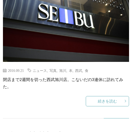
ェ
ル
旅
ッ
メ
行・
こ
ト
散
の
歩
ブ
ロ
2016.09.21
ニュース
,
写真
,
旭川
,
本
,
西武
,
食
閉店まで2週間を切った西武旭川店。こないだの3連休に訪れてみ
グ
た。
に
続きを読む
つ
い