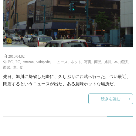
2016.04.02
EC
,
PC
,
amazon
,
wikipedia
,
ニュース
,
ネット
,
写真
,
商品
,
旭川
,
本
,
経済
,
西武
,
車
,
食
先日、旭川に帰省した際に、久しぶりに西武へ行った。つい最近、
閉店するというニュースが出た、ある意味ホットな場所だ。
続きを読む