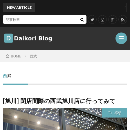
NEW ARTICLE
[Mac]Ma
西武
HOME
雑
西武
記
Tips
[旭川] 閉店間際の西武旭川店に行ってみて
ガ
感想
ジ
グ