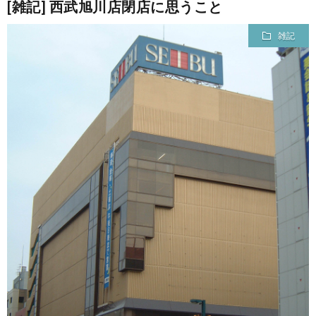
[雑記] 西武旭川店閉店に思うこと
雑記
て