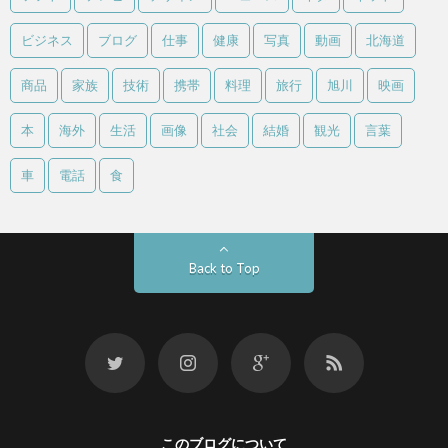
ビジネス
ブログ
仕事
健康
写真
動画
北海道
商品
家族
技術
携帯
料理
旅行
旭川
映画
本
海外
生活
画像
社会
結婚
観光
言葉
車
電話
食
Back to Top
このブログについて