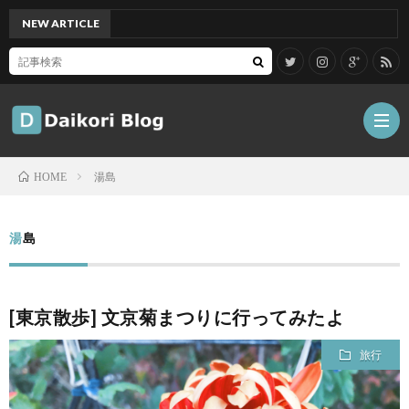
NEW ARTICLE
[Mac]
湯島
HOME
雑
湯島
記
Tips
[東京散歩] 文京菊まつりに行ってみたよ
ガ
旅行
ジ
グ