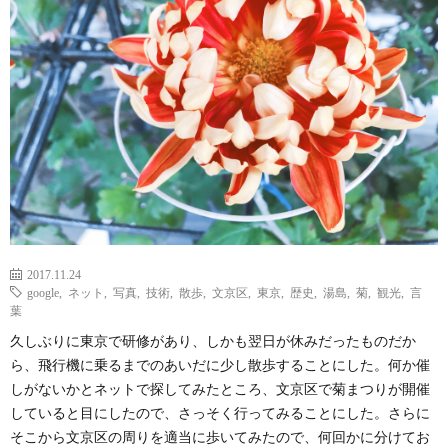
ェ
ル
旅
ッ
メ
行・
こ
ト
散
の
歩
ブ
ロ
2017.11.24
グ
google
,
ネット
,
写真
,
技術
,
散歩
,
文京区
,
東京
,
歴史
,
湯島
,
菊
,
観光
,
言
葉
に
久しぶりに東京で研修があり、しかも翌日が休みだったものだか
ら、飛行機に乗るまでのあいだに少し散歩することにした。何か催
しがないかとネットで探してみたところ、文京区で菊まつりが開催
つ
していると目にしたので、さっそく行ってみることにした。さらに
そこから文京区の周りを適当に歩いてみたので、何回かに分けてお
い