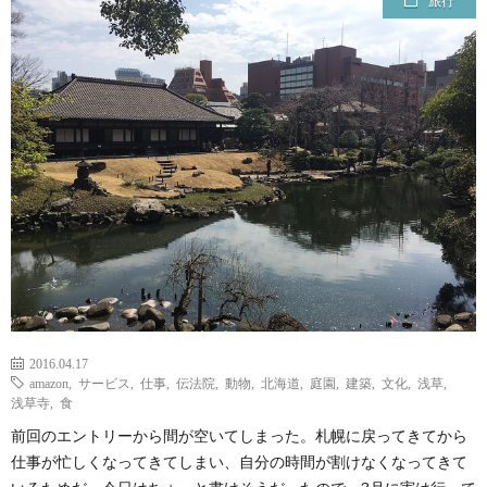
旅行
ェ
ル
旅
ッ
メ
行・
こ
ト
散
の
歩
ブ
ロ
グ
2016.04.17
に
amazon
,
サービス
,
仕事
,
伝法院
,
動物
,
北海道
,
庭園
,
建築
,
文化
,
浅草
,
浅草寺
,
食
つ
前回のエントリーから間が空いてしまった。札幌に戻ってきてから
仕事が忙しくなってきてしまい、自分の時間が割けなくなってきて
い