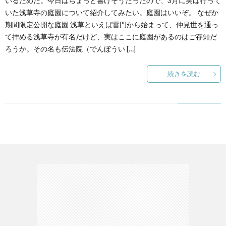
いるためだ。今日はちょっと書けそうだったので、3月に実は行って
いた浅草寺の庭園について紹介してみたい。庭園はいいぞ。 なぜか
期間限定公開な庭園 浅草といえば雷門から始まって、仲見世を通っ
て
て拝める浅草寺が有名だけど、実はここに庭園があるのはご存知だ
ろうか。その名も伝法院（でんぼうい […]
続きを読む