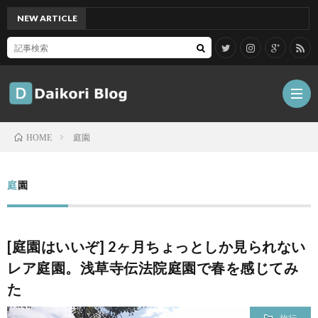
NEW ARTICLE
[Mac]
庭園
HOME
雑
庭園
記
Tips
[庭園はいいぞ] 2ヶ月ちょっとしか見られない
ガ
レア庭園。浅草寺伝法院庭園で春を感じてみ
た
ジ
グ