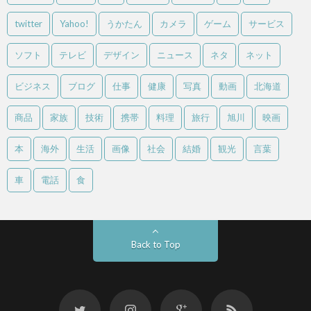
twitter
Yahoo!
うかたん
カメラ
ゲーム
サービス
ソフト
テレビ
デザイン
ニュース
ネタ
ネット
ビジネス
ブログ
仕事
健康
写真
動画
北海道
商品
家族
技術
携帯
料理
旅行
旭川
映画
本
海外
生活
画像
社会
結婚
観光
言葉
車
電話
食
Back to Top