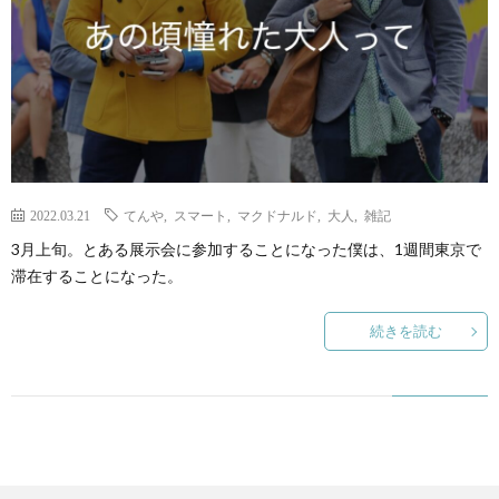
ェ
ル
旅
ッ
メ
行・
こ
ト
散
の
歩
ブ
2022.03.21
てんや
,
スマート
,
マクドナルド
,
大人
,
雑記
3月上旬。とある展示会に参加することになった僕は、1週間東京で
ロ
滞在することになった。
グ
続きを読む
に
つ
い