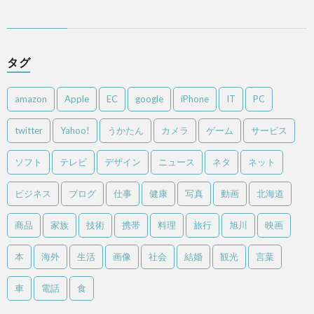
タグ
amazon
Apple
EC
google
iPhone
IT
PC
twitter
Yahoo!
うかたん
カメラ
ゲーム
サービス
ソフト
テレビ
デザイン
ニュース
ネタ
ネット
ビジネス
ブログ
仕事
健康
写真
動画
北海道
商品
家族
技術
携帯
料理
旅行
旭川
映画
本
海外
生活
画像
社会
結婚
観光
言葉
車
電話
食