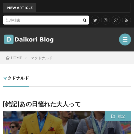
NEW ARTICLE
[Mac
マクドナルド
HOME
雑
マクドナルド
記
Tips
[雑記]あの日憧れた大人って
ガ
雑記
ジ
グ