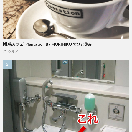
[札幌カフェ] Plantation By MORIHIKO でひと休み
グルメ