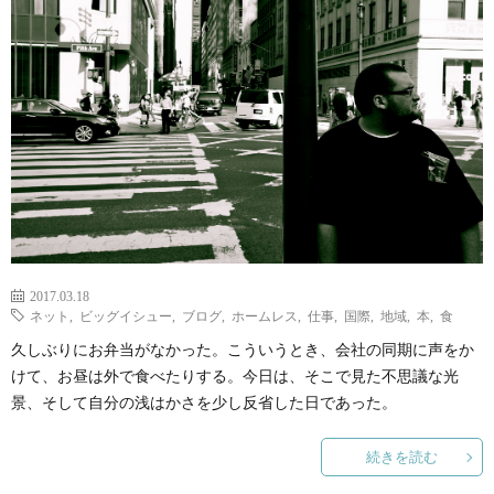
ェ
ル
旅
ッ
メ
行・
こ
ト
散
の
歩
ブ
ロ
2017.03.18
グ
ネット
,
ビッグイシュー
,
ブログ
,
ホームレス
,
仕事
,
国際
,
地域
,
本
,
食
久しぶりにお弁当がなかった。こういうとき、会社の同期に声をか
に
けて、お昼は外で食べたりする。今日は、そこで見た不思議な光
景、そして自分の浅はかさを少し反省した日であった。
つ
続きを読む
い