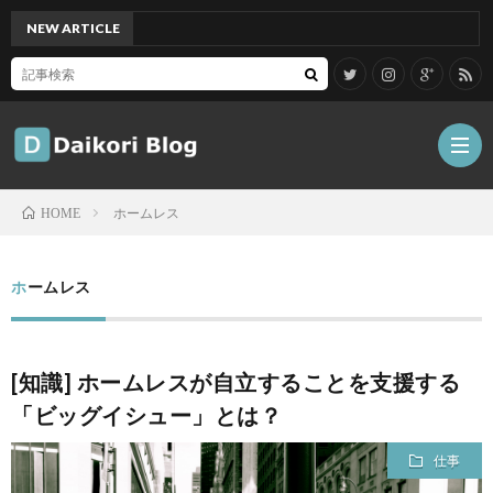
NEW ARTICLE
[Mac]
ホームレス
HOME
雑
ホームレス
記
Tips
[知識] ホームレスが自立することを支援する
ガ
「ビッグイシュー」とは？
ジ
グ
仕事