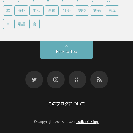
本
海外
生活
画像
社会
結婚
観光
言葉
車
電話
食
Back to Top
このブログについて
© Copyright 2008 - 2021
Daikori Blog
.