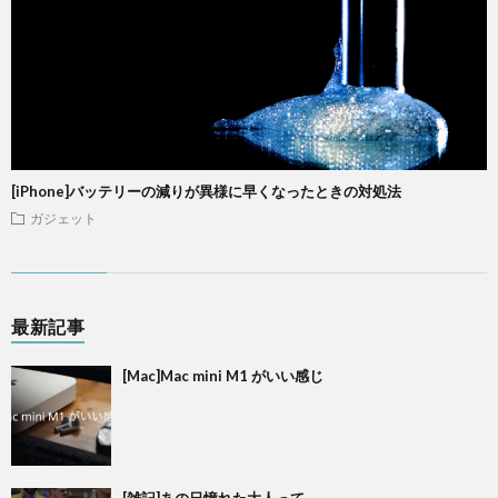
[iPhone]バッテリーの減りが異様に早くなったときの対処法
ガジェット
最新記事
[Mac]Mac mini M1 がいい感じ
[雑記]あの日憧れた大人って