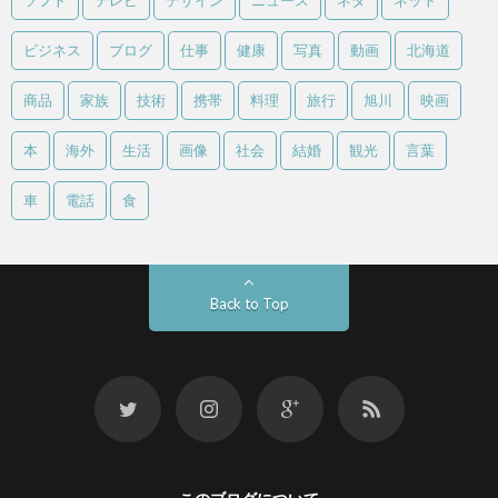
ソフト
テレビ
デザイン
ニュース
ネタ
ネット
ビジネス
ブログ
仕事
健康
写真
動画
北海道
商品
家族
技術
携帯
料理
旅行
旭川
映画
本
海外
生活
画像
社会
結婚
観光
言葉
車
電話
食
Back to Top