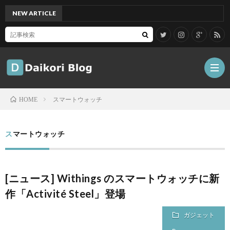
NEW ARTICLE
[Mac
スマートウォッチ
HOME
雑
スマートウォッチ
記
Tips
[ニュース] Withings のスマートウォッチに新
ガ
作「Activité Steel」登場
ジ
グ
ガジェット