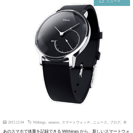
ニュース
ェ
ル
旅
ッ
メ
行・
こ
ト
散
の
歩
ブ
ロ
グ
に
つ
2015.12.04
Withings
,
amazon
,
スマートウォッチ
,
ニュース
,
ブログ
,
本
あのスマホで体重を記録できる Withings から、新しいスマートウォ
い