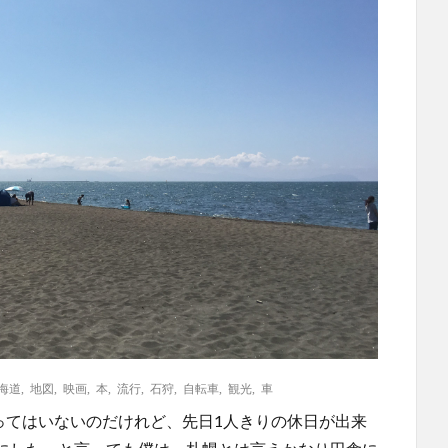
海道
,
地図
,
映画
,
本
,
流行
,
石狩
,
自転車
,
観光
,
車
ってはいないのだけれど、先日1人きりの休日が出来