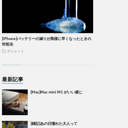
[iPhone]バッテリーの減りが異様に早くなったときの
対処法
ガジェット
最新記事
[Mac]Mac mini M1 がいい感じ
[雑記]あの日憧れた大人って