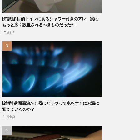
[知識]多目的トイレにあるシャワー付きのアレ、実は
もっと広く設置されるべきものだった件
雑学
[雑学] 瞬間湯沸かし器はどうやって水をすぐにお湯に
変えているのか？
雑学