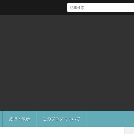
[Mac]Mac mini M1 がいい感じ
旅行・散歩
このブログについて